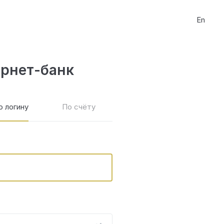
En
ернет-банк
о логину
По счёту